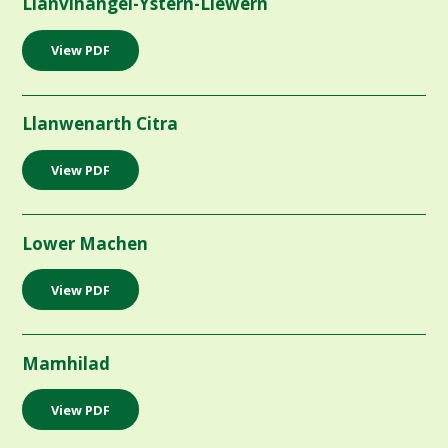
Llanvihangel-Ystern-Llewern
View PDF
Llanwenarth Citra
View PDF
Lower Machen
View PDF
Mamhilad
View PDF