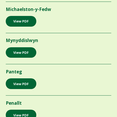
Michaelston-y-Fedw
View PDF
Mynyddislwyn
View PDF
Panteg
View PDF
Penallt
View PDF