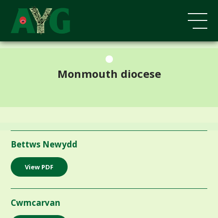
;
Monmouth diocese
Bettws Newydd
View PDF
Cwmcarvan