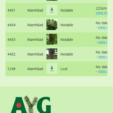
223cm at 
4431
Mamhilad
Notable
view more
No data av
4434
Mamhilad
Notable
-
view mor
No data av
4433
Mamhilad
Notable
-
view mor
No data av
4432
Mamhilad
Notable
-
view mor
No data av
1249
Mamhilad
Lost
-
view mor